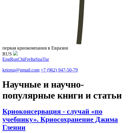
первая криокомпания в Евразии
RUS
Eng
Rus
Chi
Fre
Ita
Spa
Tur
kriorus@gmail.com
+7 (962) 947-50-79
Научные и научно-
популярные книги и статьи
Криоконсервация - случай «по
учебнику». Криосохранение Джима
Гленни