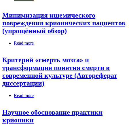
бессмертия
Минимизация ишемического
повреждения крионических пациентов
(упрощённый обзор)
Read more
about Минимизация ишемического
повреждения крионических пациентов
(упрощённый обзор)
Критерий «смерть мозга» и
трансформация понятия смерти в
современной культуре (Автореферат
диссертации)
Read more
about Критерий «смерть мозга» и
трансформация понятия смерти в современной
культуре (Автореферат диссертации)
Научное обоснование практики
крионики