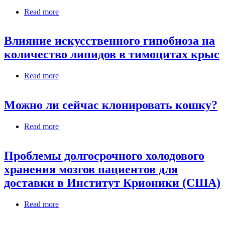
Read more
about Криоконсервация - случай «по учебнику».
Криосохранение Джима Гленни
Влияние искусственного гипобиоза на
количество липидов в тимоцитах крыс
Read more
about Влияние искусственного гипобиоза на
количество липидов в тимоцитах крыс
Можно ли сейчас клонировать кошку?
Read more
about Можно ли сейчас клонировать кошку?
Проблемы долгосрочного холодового
хранения мозгов пациентов для
доставки в Институт Крионики (США)
Read more
about Проблемы долгосрочного холодового
хранения мозгов пациентов для доставки в
Институт Крионики (США)