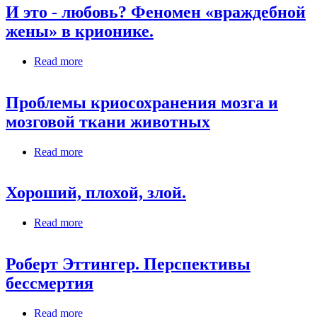
И это - любовь? Феномен «враждебной
жены» в крионике.
Read more
about И это - любовь? Феномен «враждебной
жены» в крионике.
Проблемы криосохранения мозга и
мозговой ткани животных
Read more
about Проблемы криосохранения мозга и
мозговой ткани животных
Хороший, плохой, злой.
Read more
about Хороший, плохой, злой.
Роберт Эттингер. Перспективы
бессмертия
Read more
about Роберт Эттингер. Перспективы