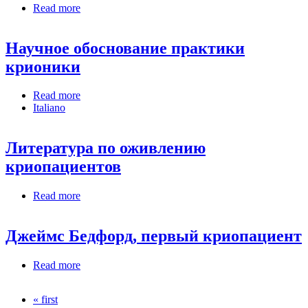
Read more
about Научное обоснование практики крионики
Научное обоснование практики
крионики
Read more
about Научное обоснование практики крионики
Italiano
Литература по оживлению
криопациентов
Read more
about Литература по оживлению
криопациентов
Джеймс Бедфорд, первый криопациент
Read more
about Джеймс Бедфорд, первый криопациент
« first
Pages