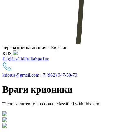
первая криокомпания в Евразии
RUS
Eng
Rus
Chi
Fre
Ita
Spa
Tur
kriorus@gmail.com
+7 (962) 947-50-79
Враги крионики
There is currently no content classified with this term.