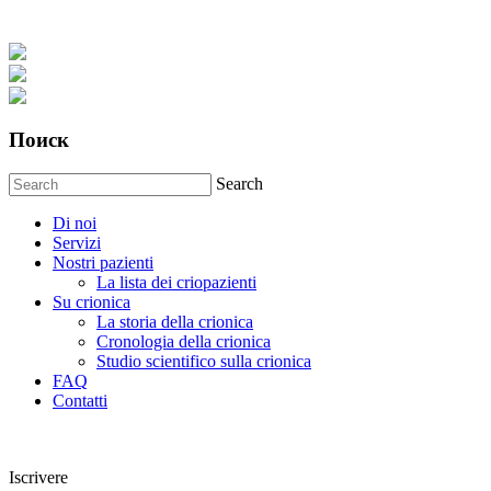
Поиск
Search
Di noi
Servizi
Nostri pazienti
La lista dei criopazienti
Su crionica
La storia della crionica
Сronologia della crionica
Studio scientifico sulla crionica
FAQ
Contatti
Iscrivere