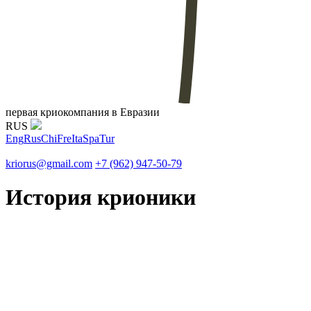
первая криокомпания в Евразии
RUS
Eng
Rus
Chi
Fre
Ita
Spa
Tur
kriorus@gmail.com
+7 (962) 947-50-79
История крионики