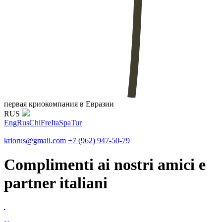
первая криокомпания в Евразии
RUS
Eng
Rus
Chi
Fre
Ita
Spa
Tur
kriorus@gmail.com
+7 (962) 947-50-79
Complimenti ai nostri amici e
partner italiani