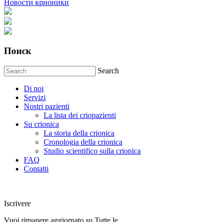
Новости крионики
Поиск
Search
Di noi
Servizi
Nostri pazienti
La lista dei criopazienti
Su crionica
La storia della crionica
Сronologia della crionica
Studio scientifico sulla crionica
FAQ
Contatti
Iscrivere
Vuoi rimanere aggiornato su Tutte le