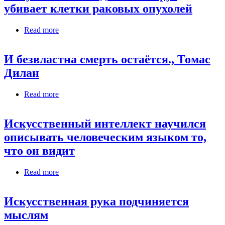
убивает клетки раковых опухолей
Read more
about Искусственно созданный вирус убивает
клетки раковых опухолей
И безвластна смерть остаётся., Томас
Дилан
Read more
about И безвластна смерть остаётся., Томас
Дилан
Искусственный интеллект научился
описывать человеческим языком то,
что он видит
Read more
about Искусственный интеллект научился
описывать человеческим языком то, что он
видит
Искусственная рука подчиняется
мыслям