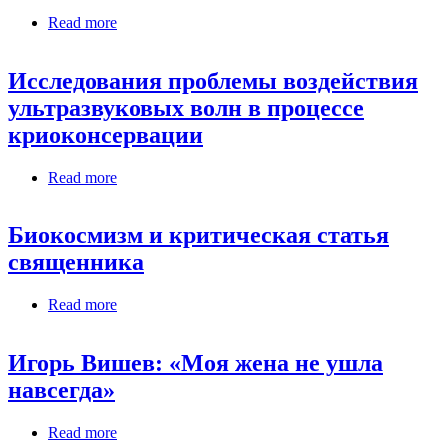
Read more
about Искусственная рука подчиняется мыслям
Исследования проблемы воздействия
ультразвуковых волн в процессе
криоконсервации
Read more
about Исследования проблемы воздействия
ультразвуковых волн в процессе
криоконсервации
Биокосмизм и критическая статья
священника
Read more
about Биокосмизм и критическая статья
священника
Игорь Вишев: «Моя жена не ушла
навсегда»
Read more
about Игорь Вишев: «Моя жена не ушла