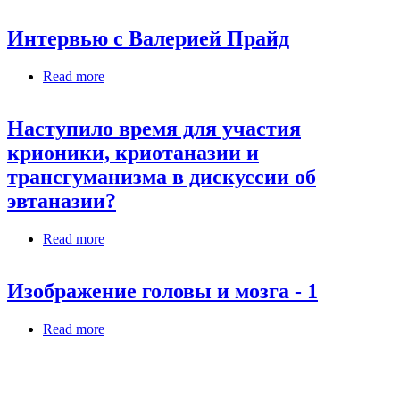
навсегда»
Интервью с Валерией Прайд
Read more
about Интервью с Валерией Прайд
Наступило время для участия
крионики, криотаназии и
трансгуманизма в дискуссии об
эвтаназии?
Read more
about Наступило время для участия крионики,
криотаназии и трансгуманизма в дискуссии об
эвтаназии?
Изображение головы и мозга - 1
Read more
about Изображение головы и мозга - 1