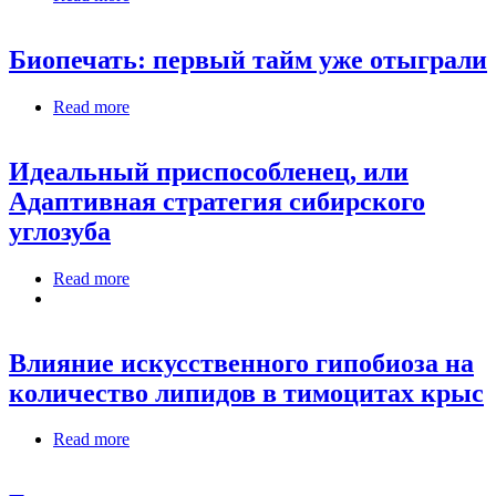
АЛЛОЭТТЫ
Биопечать: первый тайм уже отыграли
Read more
about Биопечать: первый тайм уже отыграли
Идеальный приспособленец, или
Адаптивная стратегия сибирского
углозуба
Read more
about Идеальный приспособленец, или
Адаптивная стратегия сибирского углозуба
Влияние искусственного гипобиоза на
количество липидов в тимоцитах крыс
Read more
about Влияние искусственного гипобиоза на
количество липидов в тимоцитах крыс