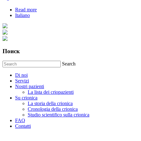
Read more
about Научное обоснование практики крионики
Italiano
Поиск
Search
Di noi
Servizi
Nostri pazienti
La lista dei criopazienti
Su crionica
La storia della crionica
Сronologia della crionica
Studio scientifico sulla crionica
FAQ
Contatti