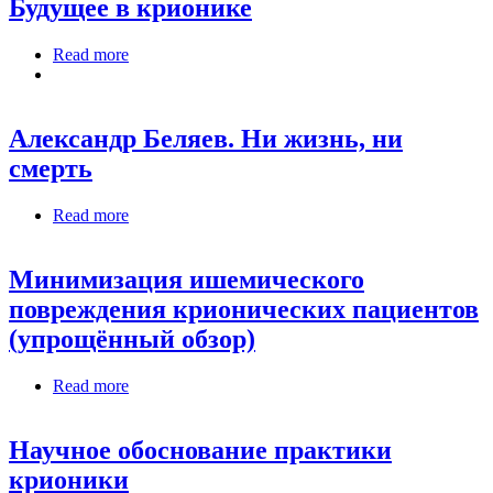
Будущее в крионике
Read more
about Будущее в крионике
Александр Беляев. Ни жизнь, ни
смерть
Read more
about Александр Беляев. Ни жизнь, ни смерть
Минимизация ишемического
повреждения крионических пациентов
(упрощённый обзор)
Read more
about Минимизация ишемического
повреждения крионических пациентов
(упрощённый обзор)
Научное обоснование практики
крионики