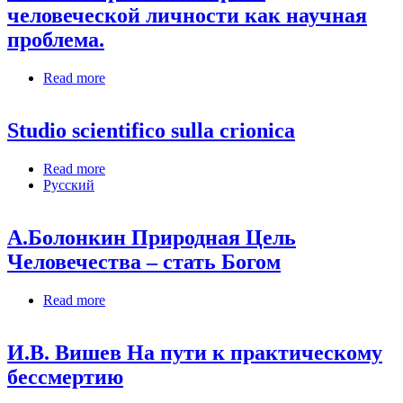
человеческой личности как научная
проблема.
Read more
about В.М.Бехтерев. Бессмертие человеческой
личности как научная проблема.
Studio scientifico sulla crionica
Read more
about Studio scientifico sulla crionica
Русский
А.Болонкин Природная Цель
Человечества – стать Богом
Read more
about А.Болонкин Природная Цель
Человечества – стать Богом
И.В. Вишев На пути к практическому
бессмертию