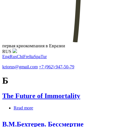
первая криокомпания в Евразии
RUS
Eng
Rus
Chi
Fre
Ita
Spa
Tur
kriorus@gmail.com
+7 (962) 947-50-79
Б
The Future of Immortality
Read more
about The Future of Immortality
В.М.Бехтерев. Бессмертие