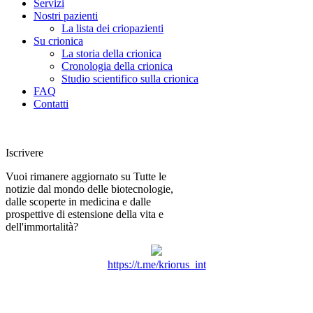
Servizi
Nostri pazienti
La lista dei criopazienti
Su crionica
La storia della crionica
Сronologia della crionica
Studio scientifico sulla crionica
FAQ
Contatti
Iscrivere
Vuoi rimanere aggiornato su Tutte le
notizie dal mondo delle biotecnologie,
dalle scoperte in medicina e dalle
prospettive di estensione della vita e
dell'immortalità?
https://t.me/kriorus_int