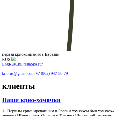
первая криокомпания в Евразии
RUS
Eng
Rus
Chi
Fre
Ita
Spa
Tur
kriorus@gmail.com
+7 (962) 947-50-79
клиенты
Наши крио-хомячки
1.
Первым крионированным в России хомячком был хомячок-
девочка
Шоколадка
. Он жил у Татьяны Шифриной, которая