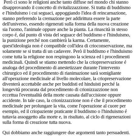
Però ci sono le religioni anche tanto diffuse nel mondo chi stanno
disapprovando il concetto di rivitalizzazzione. Si tratta di buddismo
e l'hinduismo i cui seguaci, appoggiando l'idea di reincarnazione,
stanno preferendo la cremazione per addirittura essere la parte
dell'universo, essendo rigenerati sulla forma della nuova creazione
sia l'uomo, l'animale oppure anche la pianta. La rinascità in stesso
corpo é, dal punto di vista del seguace del buddismo e l'hinduismo,
la punizione perché non cambierà la karma. Certamente,
quest'ideologia non é compatibile coll'idea di crioconservazione, ma
solamente se si tratta di un cadavere. Però il buddismo e l'hinduismo
come tutta la religione non respingono la scienza ed i procedimenti
medicinali. Quindi se stiamo mettendo che la criopreservazione é
analoga del procedimento di anestetizzare durante l'intervento
chirurgico ed il procedimento di rianimazione sarà somigliante
all'operazione medicinale al livello molecolare, la criopreservazione
diventerà accettabile anche per buddisti ed hinduisti perché la
longevità procurata dal procedimento di crionizzazzione non
eccettua l'eventualità della morte causata dall'uccisione oppure
accidente. In tale caso, la crionizzazzione non é che il procedimento
medicinale per prolungare la vita, come l'operazione al cuore per
esempio, ed il criopaziente praticante il buddismo o l'hinduismo é
tuttavia assoggetto alla morte e, in risultato, al ciclo di rigenerazioni
sulla forma di creazione tutta nuova.
Qui dobbiamo anche raggiungere due argomenti tanto persuadenti.