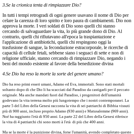
3.Se la crionica tenta di rimpiazzare Dio?
In tutti i tempi retrogradi di ogni genere usavano il nome di Dio per
celare la carenza di loro spirito e loro paura di cambiamenti. Dio non
approva la morte. I veri soldati di Dio sono quelli chi stanno
cercando di salvaguardare la vita, lo più grande dono di Dio. Al
contrario, quelli chi rifiutavano all'epoca la traspiantazione e
l'applicazione di antibiotichi, quelli chi respingono oggi la
trasfusione di sangue, la fecondazione estracorporale, le ricerche di
capacità di cellule fetali, sebbene siano i seguaci di sette e non di
religione ufficiale, stanno cercando di rimpiazzare Dio, negando i
beni del mondo esistente al favore della benedizione divina
4.Se Dio ha reso la morte la sorte del genere umano?
Dio ha reso primi esseri umani, Adamo ed Eva, immortali. Sono stati mortali
soltanto dopo di che Dio li ha scacciati dal Paradiso da castigarli per il peccato
originale. Ma anche mandati fuori dal Paradiso, i progenitori dell'umanità
godevano la vita terrena molto più lungotempo che i nostri contemporanei. La
parte 5 del Libro della Genesi racconta la vita di sei patriarchi di Bibbia vissuti
più di 900 anni, incluso proprio Adamo (930 anni) e Matusalemme (969 anni).
Noé ha raggiunto l'età di 950 anni. La parte 22 del Libro della Genesi riferisce
la vita di 4 patriarchi chi sono morti à l'età di più che 400 anni.
Ma se la morte é la punizione divina, forse l'umanità, avendo completato questo