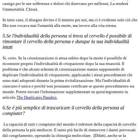
castigo per le sue sofferenze e dolori chi durevano per millenni, La renderà
l'immortalità. Chissà.
In tutto caso, il disegno divino é il mistero per noi, ma ci é evidente solo ciò che
Dio non vocava mai l'umanità alla morte, ma invece alla vita eterna.
5.Se l'individualità della persona si trova al cervello é possibile di
rimontare il cervello della persona e dunque la sua individualità
intatt
Si, certo. Se la crionizzazzione si attua subito dopo la morte é possibile di
ricostruire proprio l'individualità di criopaziente dopo la sua rinascità. Il
problema é che alcuni schermi di crionizzazzione stanno supponendo di
duplicare l'individualità di criopaziente, applicando i stessi procedimenti chi
sono stati adoperati durante la prima rivitalizzazzione. Ma l'individualità di
ciascuno é unica e perché non possiamo certificare se questo procedimento sia
morale. Potete trovare l'informazione supplementare su quest'argomento in
articolo
The Duplicates Paradox
.
6.Se é più semplice di trascaricare il cervello della persona al
compiuter?
La capacità di tutti i compiuter del mondo é inferiore della capacità di cervello
della persona la più mediocre. E tanto più facile di rimuovere i danni provocati
dal congelamento, operando la chirurgia molecolare. (Difatti, anche se la