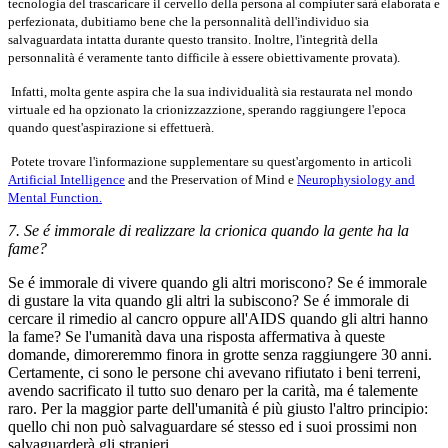
tecnologia del trascaricare il cervello della persona al compiuter sarà elaborata e
perfezionata, dubitiamo bene che la personnalità dell'individuo sia
salvaguardata intatta durante questo transito. Inoltre, l'integrità della
personnalità é veramente tanto difficile à essere obiettivamente provata).
Infatti, molta gente aspira che la sua individualità sia restaurata nel mondo
virtuale ed ha opzionato la crionizzazzione, sperando raggiungere l'epoca
quando quest'aspirazione si effettuerà.
Potete trovare l'informazione supplementare su quest'argomento in articoli
Artificial Intelligence
and the Preservation of Mind e
Neurophysiology and
Mental Function.
7. Se é immorale di realizzare la crionica quando la gente ha la
fame?
Se é immorale di vivere quando gli altri moriscono? Se é immorale
di gustare la vita quando gli altri la subiscono? Se é immorale di
cercare il rimedio al cancro oppure all'AIDS quando gli altri hanno
la fame? Se l'umanità dava una risposta affermativa à queste
domande, dimoreremmo finora in grotte senza raggiungere 30 anni.
Certamente, ci sono le persone chi avevano rifiutato i beni terreni,
avendo sacrificato il tutto suo denaro per la carità, ma é talemente
raro. Per la maggior parte dell'umanità é più giusto l'altro principio:
quello chi non può salvaguardare sé stesso ed i suoi prossimi non
salvaguarderà gli stranieri.