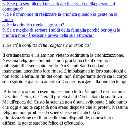
6. Se é più semplice di trascaricare il cervello della persona al
compiuter?
7. Se é immorale di realizzare la crionica quando la gente ha la
fame?
8. Se la crionica rivela l'egoismo?
9. Se é meglio di serbare i soldi della famiglia perché per oggi la
crionica non dà nessuna prova della sua efficacia?
1. Se c'é il conflitto della religione e la crionica?
Il cristianesimo e l'islam non vietano addirittura la crionizzazzione.
Nessuna religione abramitica non proclama che il defunto é
obbligato di essere sottoterrato. Anzi tanti Santi cristiani e
maometani attendono loro rinascità imbalsamati in loro sarcofaghi e
non sotto la terra. In fin dei conti, non é importante dove sta il corpo
se lo spirito é già stato aderito à Dio per risorgere alla fine dei tempi.
A tirare ancora uno esempio: secondo tutti i Vangeli, Gesù rianima
Lazarius. Certo, Gesù era il profeta à chi Dio ha dato la sua forza.
Ma all'epoca del Cristo la scienza non é stata sviluppata à tale punto
che oggi e molte capacità non erano disposte che ai profeti. Nessuna
religione non proibisce la scienza e se nell'antichità la
crionizzazzione era il procedimento disponibile, conosciuto e
diffuso, la gente sarebbe felice di effettuarlo.