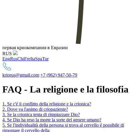
первая криокомпания в Евразии
RUS
Eng
Rus
Chi
Fre
Ita
Spa
Tur
kriorus@gmail.com
+7 (962) 947-50-79
FAQ - La religione e la filosofia
1. Se c'é il conflitto della religione e la crionica?
2. Dove va l'animo di criopaziente?
3. Se la crionica tenta di rimpiazzare Dio?
4. Se Dio ha reso la morte la sorte del genere umano?
5. Se l'individualità della persona si trova al cervello é possibile di
rimontare il cervello della