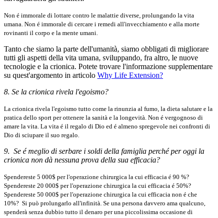
Non é immorale di lottare contro le malattie diverse, prolungando la vita
umana. Non é immorale di cercare i remedi all'invecchiamento e alla morte
rovinanti il corpo e la mente umani.
Tanto che siamo la parte dell'umanità, siamo obbligati di migliorare
tutti gli aspetti della vita umana, sviluppando, fra altro, le nuove
tecnologie e la crionica. Potete trovare l'informazione supplementare
su quest'argomento in articolo
Why Life Extension?
8. Se la crionica rivela l'egoismo?
La crionica rivela l'egoismo tutto come la rinunzia al fumo, la dieta salutare e la
pratica dello sport per ottenere la sanità e la longevità. Non é vergognoso di
amare la vita. La vita é il regalo di Dio ed é almeno spregevole nei confronti di
Dio di sciupare il suo regalo.
9. Se é meglio di serbare i soldi della famiglia perché per oggi la
crionica non dà nessuna prova della sua efficacia?
Spendereste 5 000$ per l'operazione chirurgica la cui efficacia é 90 %?
Spendereste 20 000$ per l'operazione chirurgica la cui efficacia é 50%?
Spendereste 50 000$ per l'operazione chirurgica la cui efficacia non é che
10%? Si può prolungarlo all'infinità. Se una persona davvero ama qualcuno,
spenderà senza dubbio tutto il denaro per una piccolissima occasione di