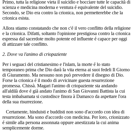
Primo, tutta la religione vieta il suicidio e bocciare tutte le capacità di
scienza e medicina moderna e ventura é equivalente del suicidio.
Secondo, se Dio era contro la crionica, non permetterebbe che la
crionica esista.
Allora stiamo constatando che non c'é il vero conflitto della religione
e la crionica. Difatti, soltanto l'opinione prestigiosa contro la crionica
espressa dal sacerdote molto potente ed influente é capace per oggi
di attizzare tale conflitto.
2. Dove va l'animo di criopaziente
Per i seguaci del cristianesimo e l'islam, la morte é lo stato
temporaneo prima che Dio darà la vita eterna ai suoi fedeli Il Giorno
di Giuramento. Ma nessuno non può prevedere il disegno di Dio.
Forse la crionica é il modo di avvicinare guesta resurrezione
promessa. Chissà. Magari l'animo di criopaziente sta andando
all'aldilà dove é già andato l'animo di San Giovanni Battista la cui
testa imbalsamata si custodisce finora à Damasco da aspettare l'ora
della sua risurrezione.
Certamente, hinduisti e buddisti non sono d'accordo con idea di
resurrezione. Ma sono d'accordo con medicina. Per loro, crionizzato
é simile alla persona assonnata oppure anestizzata la cui anima
semplicemente dorme.