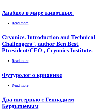
«КриоРус» сможет крионировать далеко
живущего клиента»?
Анабиоз в мире животных.
Read more
about Анабиоз в мире животных.
Cryonics. Introduction and Technical
Challengers", author Ben Best,
Ptresident/CEO , Cryonics Institute.
Read more
about Cryonics. Introduction and Technical
Challengers", author Ben Best, Ptresident/CEO ,
Cryonics Institute.
Футуролог о крионике
Read more
about Футуролог о крионике
Два интервью с Геннадием
Бердышевым