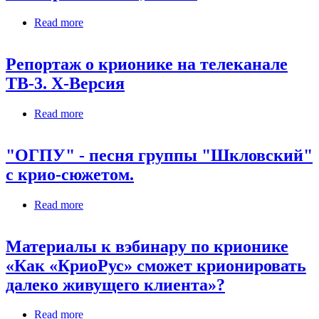
Read more
about Документальный фильм "Замороженные",
2000 г.
Репортаж о крионике на телеканале
ТВ-3. Х-Версия
Read more
about Репортаж о крионике на телеканале ТВ-3.
Х-Версия
"ОГПУ" - песня группы "Шкловский"
с крио-сюжетом.
Read more
about "ОГПУ" - песня группы "Шкловский" с
крио-сюжетом.
Материалы к вэбинару по крионике
«Как «КриоРус» сможет крионировать
далеко живущего клиента»?
Read more
about Материалы к вэбинару по крионике «Как