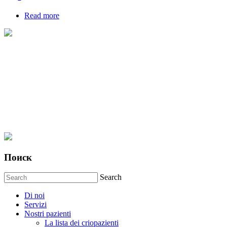
Read more
about Два интервью с Геннадием Бердышевым
Поиск
Search
Di noi
Servizi
Nostri pazienti
La lista dei criopazienti