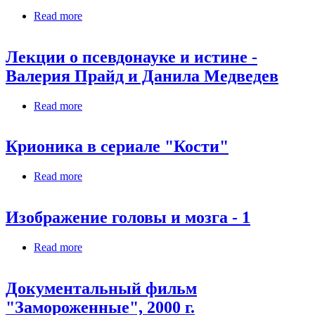
Read more
about KrioRus where you can be FROZEN to come
back from the DEAD
Лекции о псевдонауке и истине -
Валерия Прайд и Данила Медведев
Read more
about Лекции о псевдонауке и истине - Валерия
Прайд и Данила Медведев
Крионика в сериале "Кости"
Read more
about Крионика в сериале "Кости"
Изображение головы и мозга - 1
Read more
about Изображение головы и мозга - 1
Документальный фильм
"Замороженные", 2000 г.