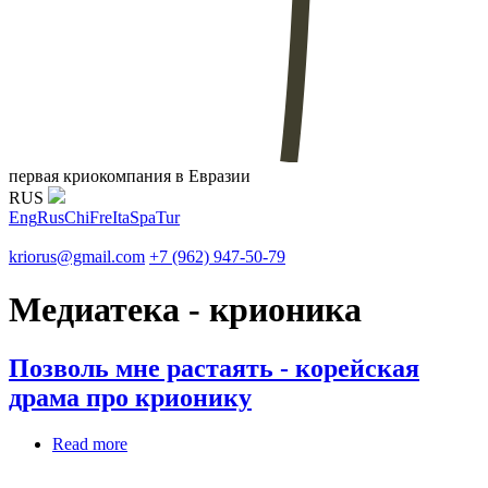
первая криокомпания в Евразии
RUS
Eng
Rus
Chi
Fre
Ita
Spa
Tur
kriorus@gmail.com
+7 (962) 947-50-79
Медиатека - крионика
Позволь мне растаять - корейская
драма про крионику
Read more
about Позволь мне растаять - корейская драма
про крионику