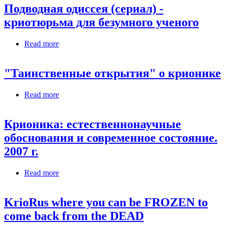
Подводная одиссея (сериал) -
криотюрьма для безумного ученого
Read more
about Подводная одиссея (сериал) - криотюрьма
для безумного ученого
"Таинственные открытия" о крионике
Read more
about "Таинственные открытия" о крионике
Крионика: естественнонаучные
обоснования и современное состояние.
2007 г.
Read more
about Крионика: естественнонаучные
обоснования и современное состояние. 2007 г.
KrioRus where you can be FROZEN to
come back from the DEAD