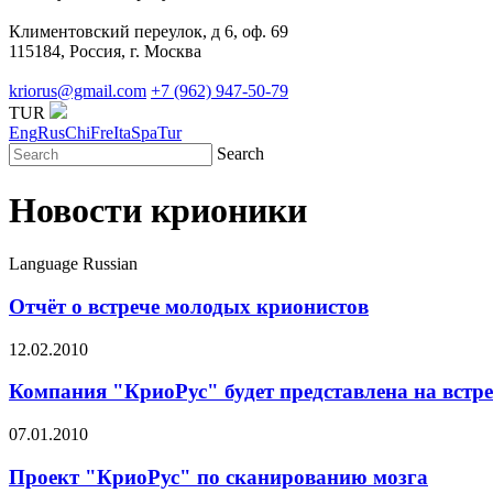
Климентовский переулок, д 6, оф. 69
115184, Россия, г. Москва
kriorus@gmail.com
+7 (962) 947-50-79
TUR
Eng
Rus
Chi
Fre
Ita
Spa
Tur
Search
Новости крионики
Language
Russian
Отчёт о встрече молодых крионистов
12.02.2010
Компания "КриоРус" будет представлена на вст
07.01.2010
Проект "КриоРус" по сканированию мозга