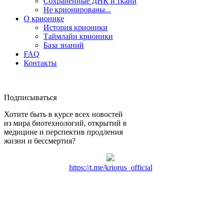
Сохраненные ДНК и ткани
Не крионированы...
О крионике
История крионики
Таймлайн крионики
База знаний
FAQ
Контакты
Подписываться
Хотите быть в курсе всех новостей
из мира биотехнологий, открытий в
медицине и перспектив продления
жизни и бессмертия?
https://t.me/kriorus_official