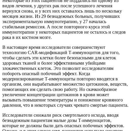
Некоторые из этих пациентов не поддались ни одному из
видов лечения, у других рак после успешного лечения
вернулся снова, и у всех них оставалось лишь по нескольку
месяцев жизни. Из 29 безнадежных больных, получивших
экспериментальную иммунотерапию, у 27 началась
стабильная ремиссия. А после повторного курса этой
иммунотерапии у некоторых пациентов не осталось и следов
рака в их костном мозге.
В настоящее время исследователи совершенствуют
технологию CAR-модификаций Т-иммуноцитов для того,
чтобы сделать эти клетки более безопасными для клеток
здоровых тканей и более эффективными убийцами
злокачественных клеток. Это позволит исследователям
побороть опасный побочный эффект. Когда
модернизированные Т-иммуноциты повторно вводятся в
организм, они вырабатывают множество цитокинов, веществ,
помогающих им сделать свою работу. Но скачкообразное
увеличение концентрации цитокинов в крови может
вызывать повышение температуры и понижение кровяного
давления, что в некоторых случаях чревато смертью пациента.
Исследователи снижали риск смертельного исхода, вводя
безнадежным пациентам малые дозы Т-иммуноцитов,
которые не должны были дать опасных побочных эффектов.
Однако, и в этом случае семь пациентов испытали синдром