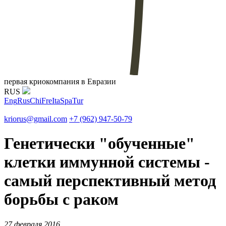
первая криокомпания в Евразии
RUS
Eng
Rus
Chi
Fre
Ita
Spa
Tur
kriorus@gmail.com
+7 (962) 947-50-79
Генетически "обученные"
клетки иммунной системы -
самый перспективный метод
борьбы с раком
27 февраля 2016