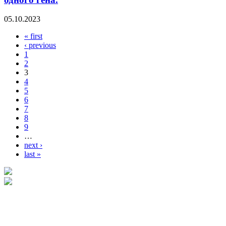
05.10.2023
« first
Pages
‹ previous
1
2
3
4
5
6
7
8
9
…
next ›
last »