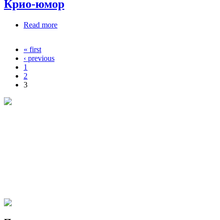
Крио-юмор
Read more
about Крио-юмор
« first
Pages
‹ previous
1
2
3