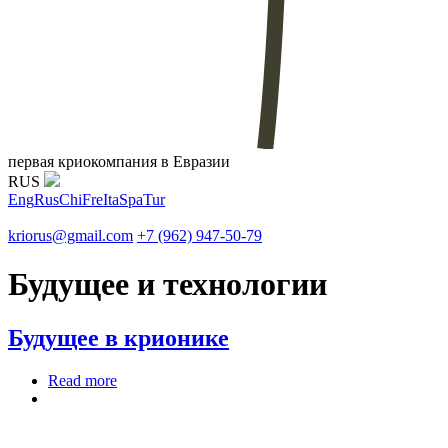
первая криокомпания в Евразии
RUS
Eng
Rus
Chi
Fre
Ita
Spa
Tur
kriorus@gmail.com
+7 (962) 947-50-79
Будущее и технологии
Будущее в крионике
Read more
about Будущее в крионике